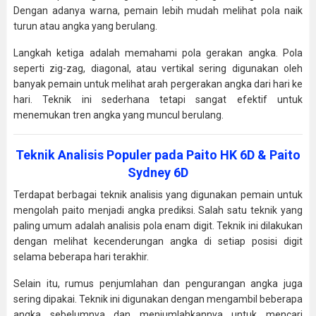
Dengan adanya warna, pemain lebih mudah melihat pola naik
turun atau angka yang berulang.
Langkah ketiga adalah memahami pola gerakan angka. Pola
seperti zig-zag, diagonal, atau vertikal sering digunakan oleh
banyak pemain untuk melihat arah pergerakan angka dari hari ke
hari. Teknik ini sederhana tetapi sangat efektif untuk
menemukan tren angka yang muncul berulang.
Teknik Analisis Populer pada Paito HK 6D & Paito
Sydney 6D
Terdapat berbagai teknik analisis yang digunakan pemain untuk
mengolah paito menjadi angka prediksi. Salah satu teknik yang
paling umum adalah analisis pola enam digit. Teknik ini dilakukan
dengan melihat kecenderungan angka di setiap posisi digit
selama beberapa hari terakhir.
Selain itu, rumus penjumlahan dan pengurangan angka juga
sering dipakai. Teknik ini digunakan dengan mengambil beberapa
angka sebelumnya dan menjumlahkannya untuk mencari