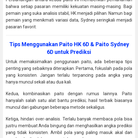
bahwa setiap pasaran memiliki kekuatan masing-masing. Bagi
pemain yang suka analisis stabil, HK menjadi pilihan. Namun bagi
pemain yang menikmati variasi data, Sydney seringkali menjadi
pasaran favorit.
Tips Menggunakan Paito HK 6D & Paito Sydney
6D untuk Prediksi
Untuk memaksimalkan penggunaan paito, ada beberapa tips
penting yang sebaiknya diterapkan. Pertama, fokuslah pada pola
yang konsisten. Jangan terlalu terpancing pada angka yang
hanya muncul sekali atau dua kali.
Kedua, kombinasikan paito dengan rumus lainnya. Paito
hanyalah salah satu alat bantu prediksi; hasil terbaik biasanya
muncul dari gabungan beberapa metode sekaligus.
Ketiga, hindari over-analisis. Terlalu banyak membaca pola bisa
justru membuat Anda bingung dan menghasilkan angka prediksi
yang tidak konsisten. Ambil pola yang paling masuk akal dan