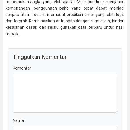
menemukan angka yang lebih akurat. Meskipun tidak menjamin
kemenangan, penggunaan paito yang tepat dapat menjadi
senjata utama dalam membuat prediksi nomor yang lebih logis
dan terarah. Kombinasikan data paito dengan rumus lain, hindari
kesalahan dasar, dan selalu gunakan data terbaru untuk hasil
terbaik.
Tinggalkan Komentar
Komentar
Nama