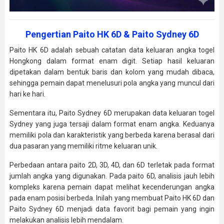
Pengertian Paito HK 6D & Paito Sydney 6D
Paito HK 6D adalah sebuah catatan data keluaran angka togel
Hongkong dalam format enam digit. Setiap hasil keluaran
dipetakan dalam bentuk baris dan kolom yang mudah dibaca,
sehingga pemain dapat menelusuri pola angka yang muncul dari
hari ke hari.
Sementara itu, Paito Sydney 6D merupakan data keluaran togel
Sydney yang juga tersaji dalam format enam angka. Keduanya
memiliki pola dan karakteristik yang berbeda karena berasal dari
dua pasaran yang memiliki ritme keluaran unik.
Perbedaan antara paito 2D, 3D, 4D, dan 6D terletak pada format
jumlah angka yang digunakan. Pada paito 6D, analisis jauh lebih
kompleks karena pemain dapat melihat kecenderungan angka
pada enam posisi berbeda. Inilah yang membuat Paito HK 6D dan
Paito Sydney 6D menjadi data favorit bagi pemain yang ingin
melakukan analisis lebih mendalam.