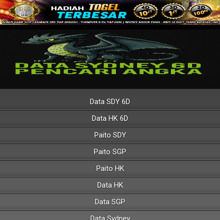
Data SDY 6D
Data HK 6D
Paito SDY
Paito SGP
Paito HK
Data HK
Data SGP
Data Sydney