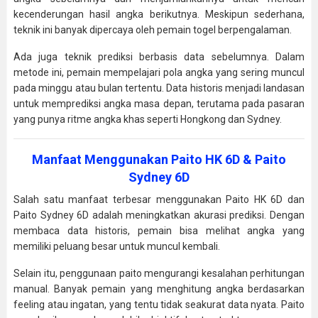
kecenderungan hasil angka berikutnya. Meskipun sederhana,
teknik ini banyak dipercaya oleh pemain togel berpengalaman.
Ada juga teknik prediksi berbasis data sebelumnya. Dalam
metode ini, pemain mempelajari pola angka yang sering muncul
pada minggu atau bulan tertentu. Data historis menjadi landasan
untuk memprediksi angka masa depan, terutama pada pasaran
yang punya ritme angka khas seperti Hongkong dan Sydney.
Manfaat Menggunakan Paito HK 6D & Paito
Sydney 6D
Salah satu manfaat terbesar menggunakan Paito HK 6D dan
Paito Sydney 6D adalah meningkatkan akurasi prediksi. Dengan
membaca data historis, pemain bisa melihat angka yang
memiliki peluang besar untuk muncul kembali.
Selain itu, penggunaan paito mengurangi kesalahan perhitungan
manual. Banyak pemain yang menghitung angka berdasarkan
feeling atau ingatan, yang tentu tidak seakurat data nyata. Paito